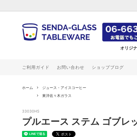
オリジ
ご利用ガイド
お問い合わせ
ショップブログ
冷香
《名入れ》ステンレスタンブラー
ガラス皿
タンブラー・ビアジョッキ（錫）
飲食店さん応援企画
アデリア
Shop Online
環 -tam
《名入
皿
千呂利
大阪錫
Bulk /
千彩
タンブラー
茶壺・茶筒（錫）
木村硝子店
堺孝行
ビアグ
花瓶（
カネス
ホーム
ジュース・アイスコーヒー
酒器
ミヤザキ食器
包丁
カガミ
東洋佐々木ガラス
ナルミ
ニッコ
33030HS
カリタ
ユキワ
プルエース ステム ゴブレット
吉谷硝子