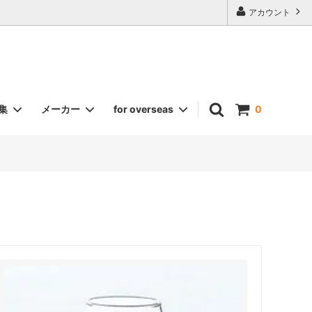
アカウント
集
メーカー
for overseas
0
福結
《名入れギフト》各種グラス
カトラリー
酒器セット（錫）
二ノ宮クリスタル
ワイングラス
日比野陶器（HIBINO）
ショット・ツヴィーゼル
ハリオ
トーダイ