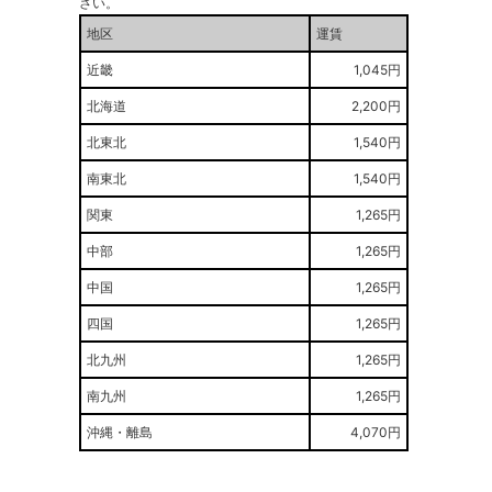
さい。
地区
運賃
近畿
1,045円
北海道
2,200円
北東北
1,540円
南東北
1,540円
関東
1,265円
中部
1,265円
中国
1,265円
四国
1,265円
北九州
1,265円
南九州
1,265円
沖縄・離島
4,070円