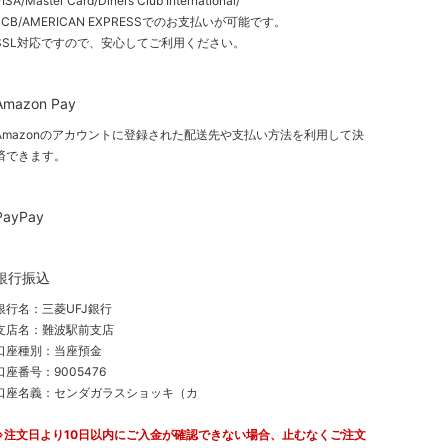
ISA/Master Card/Diners Club International/
JCB/AMERICAN EXPRESSでのお支払いが可能です。
SSL対応ですので、安心してご利用ください。
Amazon Pay
Amazonのアカウントに登録された配送先や支払い方法を利用して決
済できます。
PayPay
銀行振込
銀行名：三菱UFJ銀行
支店名：難波駅前支店
口座種別：当座預金
口座番号：9005476
口座名義：センダガラスショッキ（カ
※注文日より10日以内にご入金が確認できない場合、止むなくご注文