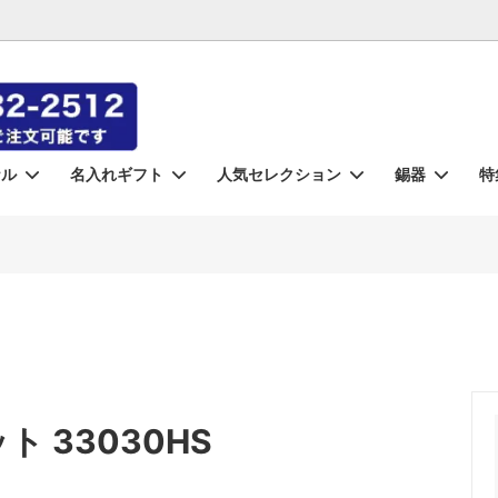
ナル
名入れギフト
人気セレクション
錫器
特
aki-
れ》錫器
・徳利・タンポ（錫）
器
 Custom Orders
月食 -gesshoku-
《名入れ》切子
小皿・小鉢
盃・猪口（錫）
東洋佐々木ガラス
コラボ包丁
ラス
錫）
ズ
蜜 -mitsu-
ロックグラス
光洋陶器（KOYO）
クリスタル
バーグッズ
シュピゲラウ
ー
ノリタケ
カンダ
 33030HS