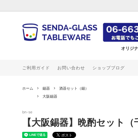
オリジ
ご利用ガイド
お問い合わせ
ショップブログ
冷香
《名入れ》ステンレスタンブラー
ガラス皿
タンブラー・ビアジョッキ（錫）
飲食店さん応援企画
アデリア
Shop Online
環 -tam
《名入
皿
千呂利
大阪錫
Bulk /
千彩
タンブラー
茶壺・茶筒（錫）
木村硝子店
堺孝行
ビアグ
花瓶（
カネス
ホーム
錫器
酒器セット（錫）
酒器
ミヤザキ食器
包丁
カガミ
大阪錫器
ナルミ
ニッコ
bn-se
カリタ
ユキワ
【大阪錫器】晩酌セット（
吉谷硝子