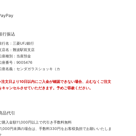
PayPay
銀行振込
銀行名：三菱UFJ銀行
支店名：難波駅前支店
口座種別：当座預金
口座番号：9005476
口座名義：センダガラスショッキ（カ
※注文日より10日以内にご入金が確認できない場合、止むなくご注文
をキャンセルさせていただきます。予めご容赦ください。
商品代引
ご購入金額11,000円以上で代引き手数料無料
11,000円未満の場合は、手数料330円をお客様負担でお願いいたしま
す