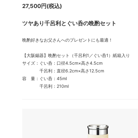
27,500円(税込)
ツヤあり千呂利とぐい呑の晩酌セット
晩酌好きなお父さんへのプレゼントにも最適！
【大阪錫器】晩酌セット（千呂利1／ぐい呑1）紙箱入り
サイズ：ぐい呑：口径4.5cm×高さ4.5cm
千呂利：直径6.2cm×高さ12.5cm
容 量：ぐい呑：45ml
千呂利：210ml