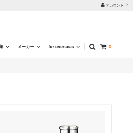
アカウント
集
メーカー
for overseas
0
福結
《名入れギフト》各種グラス
カトラリー
酒器セット（錫）
二ノ宮クリスタル
ワイングラス
日比野陶器（HIBINO）
ショット・ツヴィーゼル
ハリオ
トーダイ