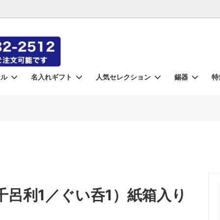
ナル
名入れギフト
人気セレクション
錫器
特
aki-
れ》錫器
・徳利・タンポ（錫）
器
 Custom Orders
月食 -gesshoku-
《名入れ》切子
小皿・小鉢
盃・猪口（錫）
東洋佐々木ガラス
コラボ包丁
ラス
錫）
ズ
蜜 -mitsu-
ロックグラス
光洋陶器（KOYO）
クリスタル
バーグッズ
シュピゲラウ
ー
ノリタケ
カンダ
千呂利1／ぐい呑1）紙箱入り