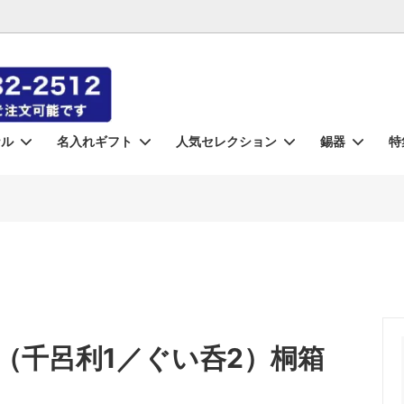
ナル
名入れギフト
人気セレクション
錫器
特
aki-
れ》錫器
・徳利・タンポ（錫）
器
 Custom Orders
月食 -gesshoku-
《名入れ》切子
小皿・小鉢
盃・猪口（錫）
東洋佐々木ガラス
コラボ包丁
ラス
錫）
ズ
蜜 -mitsu-
ロックグラス
光洋陶器（KOYO）
クリスタル
バーグッズ
シュピゲラウ
ー
ノリタケ
カンダ
（千呂利1／ぐい呑2）桐箱