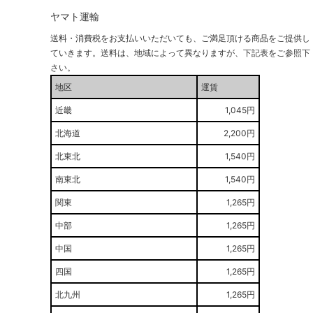
ヤマト運輸
送料・消費税をお支払いいただいても、ご満足頂ける商品をご提供し
ていきます。送料は、地域によって異なりますが、下記表をご参照下
さい。
地区
運賃
近畿
1,045円
北海道
2,200円
北東北
1,540円
南東北
1,540円
関東
1,265円
中部
1,265円
中国
1,265円
四国
1,265円
北九州
1,265円