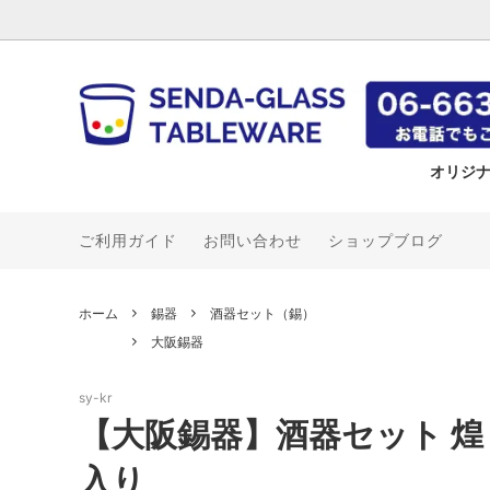
オリジ
ご利用ガイド
お問い合わせ
ショップブログ
冷香
《名入れ》ステンレスタンブラー
ガラス皿
タンブラー・ビアジョッキ（錫）
飲食店さん応援企画
アデリア
Shop Online
環 -tam
《名入
皿
千呂利
大阪錫
Bulk /
千彩
タンブラー
茶壺・茶筒（錫）
木村硝子店
堺孝行
ビアグ
花瓶（
カネス
ホーム
錫器
酒器セット（錫）
酒器
ミヤザキ食器
包丁
カガミ
大阪錫器
ナルミ
ニッコ
sy-kr
カリタ
ユキワ
【大阪錫器】酒器セット 煌
吉谷硝子
入り