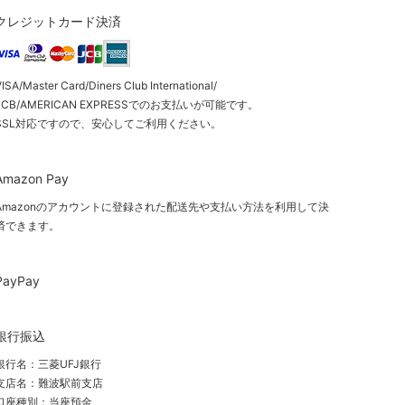
クレジットカード決済
ISA/Master Card/Diners Club International/
JCB/AMERICAN EXPRESSでのお支払いが可能です。
SSL対応ですので、安心してご利用ください。
Amazon Pay
Amazonのアカウントに登録された配送先や支払い方法を利用して決
済できます。
PayPay
銀行振込
銀行名：三菱UFJ銀行
支店名：難波駅前支店
口座種別：当座預金