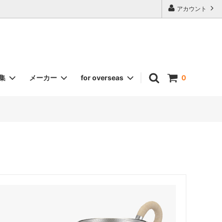
アカウント
集
メーカー
for overseas
0
福結
《名入れギフト》各種グラス
カトラリー
酒器セット（錫）
二ノ宮クリスタル
ワイングラス
日比野陶器（HIBINO）
ショット・ツヴィーゼル
ハリオ
トーダイ