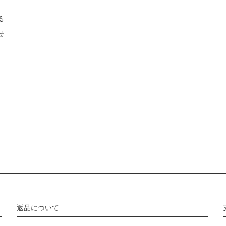
る
せ
返品について