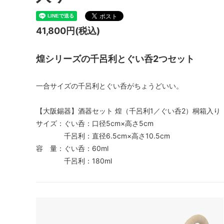
41,800円(税込)
煌シリーズの千呂利とぐい呑2つセット
一合サイズの千呂利とぐい呑がちょうどいい。
【大阪錫器】酒器セット 煌（千呂利1／ぐい呑2）桐箱入り
サイズ：ぐい呑：口径5cm×高さ5cm
千呂利：直径6.5cm×高さ10.5cm
容 量：ぐい呑：60ml
千呂利：180ml