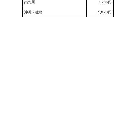
南九州
1,265円
沖縄・離島
4,070円